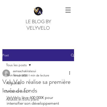
LE BLOG BY
VELYVELO
Post
Tous les posts
asmaachakiralaoui
Tous les posts
16 oct. 2020
1 min de lecture
VelyVelo réalise sa première
Actualités
levée de fonds
Le saviez-vous ?
VelyVelo lève 600 000€ pour 
Astuces et bons plans
intensifier son développement 