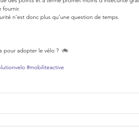
rque des points et à terme promet moins d'insécurité grâc
 fournir. 
urité n'est donc plus qu'une question de temps. 
 pour adopter le vélo ?  🚲 
lutionvelo
#mobiliteactive