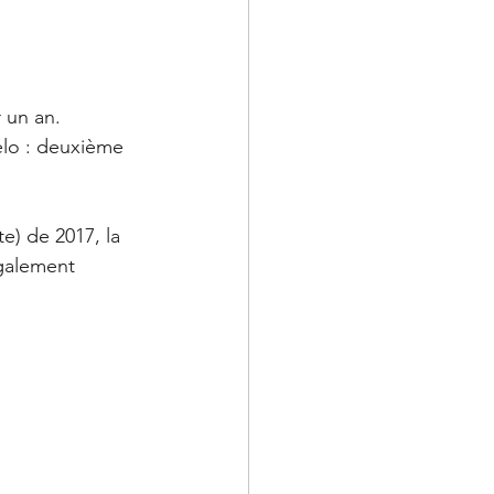
r un an. 
élo : deuxième 
e) de 2017, la 
également 