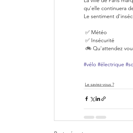
La ville de Paris ma
qu'elle continuera de
Le sentiment d'inséc
 ✅ Météo
 ✅ Insécurité 
 🚲 Qu'attendez vous
#vélo
#électrique
#so
Le saviez-vous ?