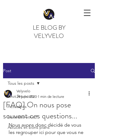
LE BLOG BY
VELYVELO
Post
Tous les posts
Velyvelo
Tous les posts
29 janv. 2020
1 min de lecture
[FAQ] On nous pose
Actualités
souvent ces questions...
Le saviez-vous ?
Nous avons donc décidé de vous 
Astuces et bons plans
les regrouper ici pour que vous ne 