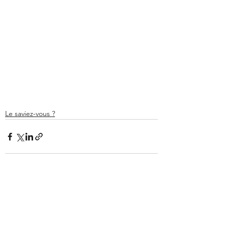
Le saviez-vous ?
Voir tout
Posts récents