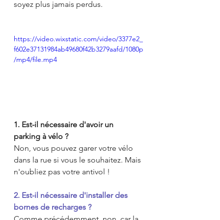
soyez plus jamais perdus.
https://video.wixstatic.com/video/3377e2_
f602e37131984ab49680f42b3279aafd/1080p
/mp4/file.mp4
1. Est-il nécessaire d'avoir un 
parking à vélo ?
Non, vous pouvez garer votre vélo 
dans la rue si vous le souhaitez. Mais 
n'oubliez pas votre antivol !
2. Est-il nécessaire d'installer des 
bornes de recharges ?
Comme précédemment, non, car la 