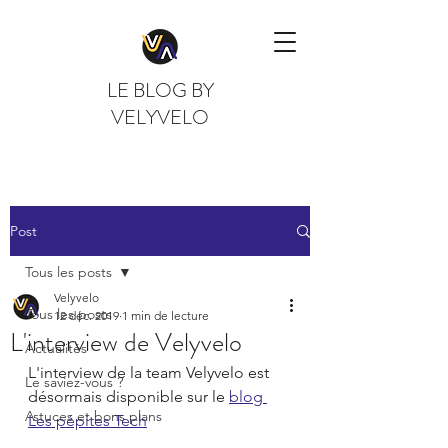
LE BLOG BY
VELYVELO
Post
Tous les posts
Velyvelo
Tous les posts
12 déc. 2019
1 min de lecture
L'interview de Velyvelo
Actualités
L'interview de la team Velyvelo est 
Le saviez-vous ?
désormais disponible sur le 
blog 
Astuces et bons plans
Les pépites Tech