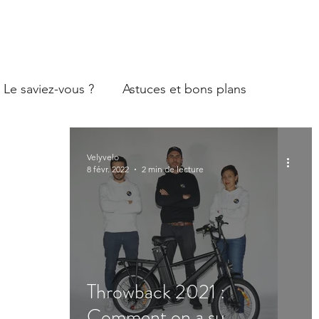
Le saviez-vous ?
Astuces et bons plans
Velyvelo
8 févr. 2022
2 min de lecture
Throwback 2021 :
Comment on a su