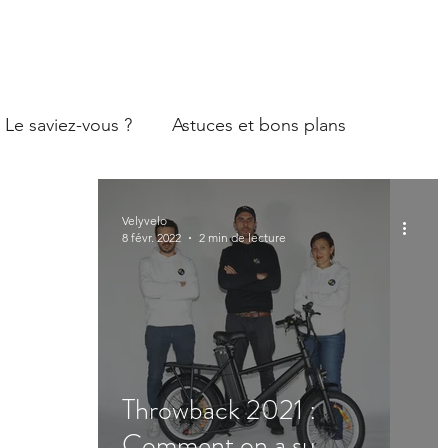
Le saviez-vous ?
Astuces et bons plans
Velyvelo
8 févr. 2022
2 min de lecture
Throwback 2021 :
Comment on a su