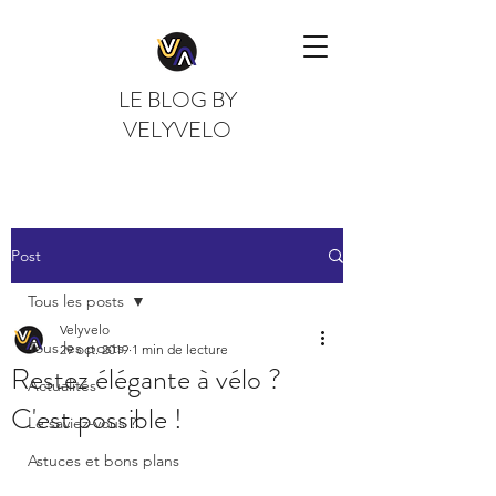
LE BLOG BY
VELYVELO
Post
Tous les posts
Velyvelo
Tous les posts
29 oct. 2019
1 min de lecture
Restez élégante à vélo ?
Actualités
C'est possible !
Le saviez-vous ?
Astuces et bons plans