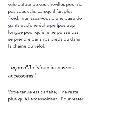
vélo autour de vos chevilles pour ne 
pas vous salir. Lorsqu’il fait plus 
froid, munissez-vous d’une paire de 
gants
 et d’une 
écharpe
 (pas trop 
longue pour qu’elle ne puisse pas 
se prendre dans vos pieds ou dans 
la chaine du vélo).
Leçon n°3 : N’oubliez pas vos 
accessoires !
Votre tenue est parfaite, il ne reste 
plus qu’à l’accessoiriser ! Pour rester 
belle et bien hydratée choisissez 
une 
gourde
 qui vous ressemble. 
Vous pouvez également 
accessoiriser votre vélo avec des 