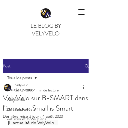
LE BLOG BY
VELYVELO
Post
Tous les posts
Velyvelo
Tous les posts
26 juin 2020
1 min de lecture
VelyVelo sur B-SMART dans
Actualités
l'émission Small is Smart
Le saviez-vous ?
Dernière mise à jour :
4 août 2020
Astuces et bons plans
[L'actualité de VelyVelo]  